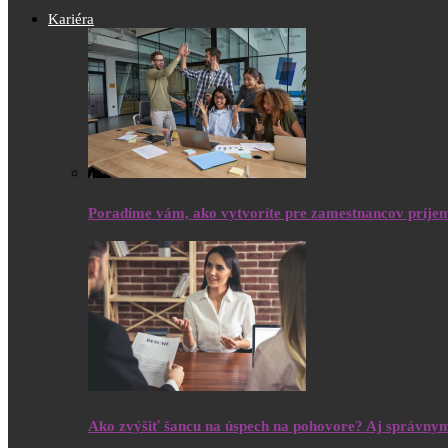
Kariéra
Poradíme vám, ako vytvoríte pre zamestnancov príjem
Ako zvýšiť šancu na úspech na pohovore? Aj správny