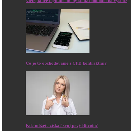
Viete, ktoré digitálne meny sú už dlhodobo na výslní?
Čo je to obchodovanie s CFD kontraktmi?
Kde môžete získať svoj prvý Bitcoin?