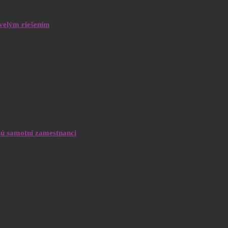
kvelým riešením
sú samotní zamestnanci