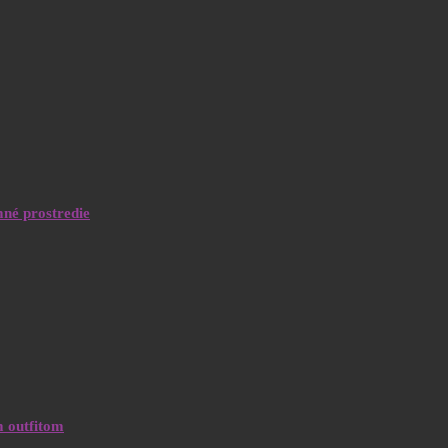
né prostredie
m outfitom