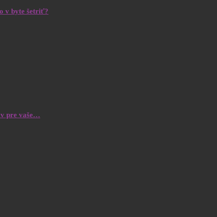
 v byte šetriť?
ov pre vaše…