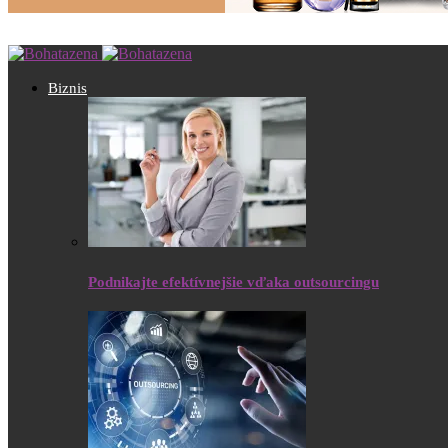
Biznis
Podnikajte efektívnejšie vďaka outsourcingu