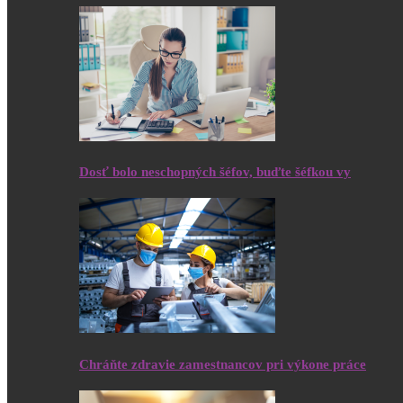
Dosť bolo neschopných šéfov, buďte šéfkou vy
Chráňte zdravie zamestnancov pri výkone práce